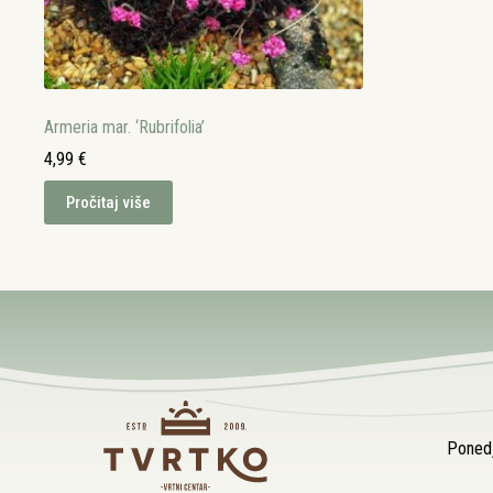
Armeria mar. ‘Rubrifolia’
4,99
€
Pročitaj više
Ponedj